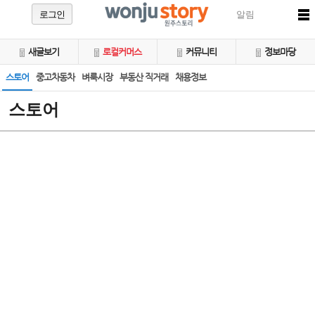
로그인
알림
새글보기
로컬커머스
커뮤니티
정보마당
스토어
중고차동차
벼룩시장
부동산 직거래
채용정보
스토어