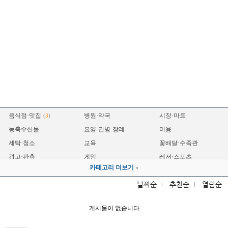
음식점·맛집
병원·약국
시장·마트
(
3
)
농축수산물
요양·간병·장례
미용
세탁·청소
교육
꽃배달·수족관
광고·판촉
게임
레저·스포츠
카테고리 더보기
▼
숙박
운송
자동차
(
1
)
날짜순
추천순
열람순
전자
기계·설비·철물
전기·조명
(
1
)
인테리어
건축
세무·법무
게시물이 없습니다
제조·공장
프랜차이즈
영업·홍보
금융