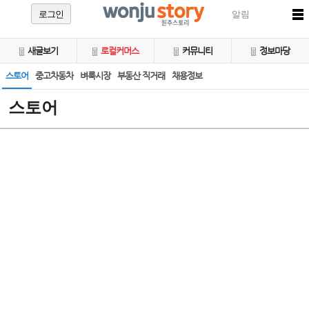
로그인
알림
새글보기
로컬커머스
커뮤니티
정보마당
스토어
중고차동차
벼룩시장
부동산 직거래
채용정보
스토어