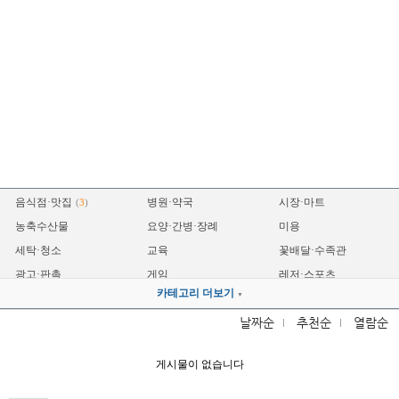
음식점·맛집
병원·약국
시장·마트
(
3
)
농축수산물
요양·간병·장례
미용
세탁·청소
교육
꽃배달·수족관
광고·판촉
게임
레저·스포츠
카테고리 더보기
▼
숙박
운송
자동차
(
1
)
날짜순
추천순
열람순
전자
기계·설비·철물
전기·조명
(
1
)
인테리어
건축
세무·법무
게시물이 없습니다
제조·공장
프랜차이즈
영업·홍보
금융