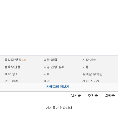
음식점·맛집
병원·약국
시장·마트
(
3
)
농축수산물
요양·간병·장례
미용
세탁·청소
교육
꽃배달·수족관
광고·판촉
게임
레저·스포츠
카테고리 더보기
▼
숙박
운송
자동차
(
1
)
날짜순
추천순
열람순
전자
기계·설비·철물
전기·조명
(
1
)
인테리어
건축
세무·법무
게시물이 없습니다
제조·공장
프랜차이즈
영업·홍보
금융