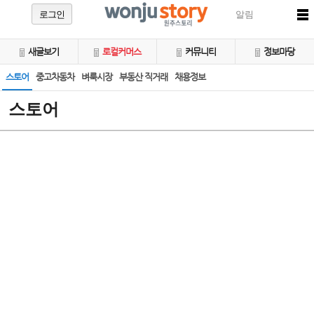
로그인
알림
새글보기
로컬커머스
커뮤니티
정보마당
스토어
중고차동차
벼룩시장
부동산 직거래
채용정보
스토어