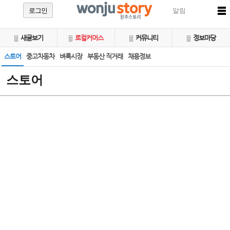
로그인
알림
새글보기
로컬커머스
커뮤니티
정보마당
스토어
중고차동차
벼룩시장
부동산 직거래
채용정보
스토어