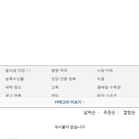
음식점·맛집
병원·약국
시장·마트
(
3
)
농축수산물
요양·간병·장례
미용
세탁·청소
교육
꽃배달·수족관
광고·판촉
게임
레저·스포츠
카테고리 더보기
▼
숙박
운송
자동차
(
1
)
날짜순
추천순
열람순
전자
기계·설비·철물
전기·조명
(
1
)
인테리어
건축
세무·법무
게시물이 없습니다
제조·공장
프랜차이즈
영업·홍보
금융