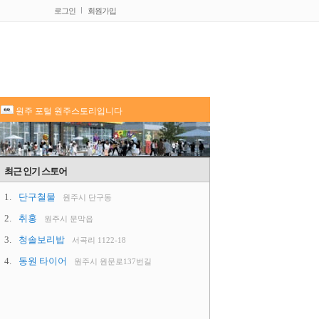
로그인
회원가입
원주 포털 원주스토리입니다
최근 인기 스토어
1.
단구철물
원주시 단구동
2.
취홍
원주시 문막읍
3.
청솔보리밥
서곡리 1122-18
4.
동원 타이어
원주시 원문로137번길