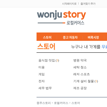
시작페이지로
즐겨찾기 추가
음식점·맛집
병원·약국
(
3
)
미용
세탁·청소
게임
레저·스포츠
전자
기계·설비·철물
(
1
)
세무·법무
제조·공장
원주스토리
>
로컬커머스
>
스토어