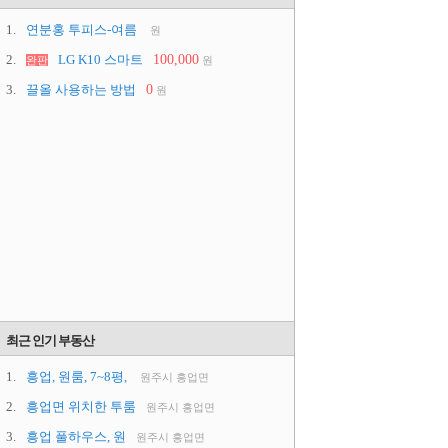
1.
연분홍 투피스-여름
원
2.
LG K10 스마트
100,000
완판
원
3.
끌올 사용하는 방법
0
원
최근 인기 부동산
1.
흥업, 원룸, 7~8평,
원주시 흥업면
2.
흥업면 위치한 투룸
원주시 흥업면
3.
흥업 풀하우스, 원
원주시 흥업면