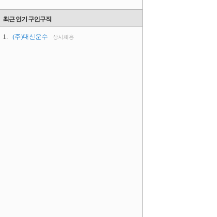
최근 인기 구인구직
1.
(주)대신운수
상시채용