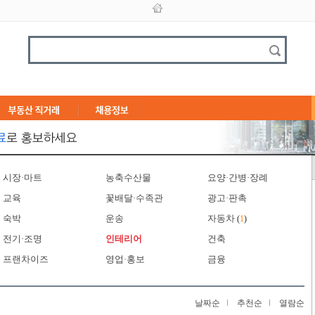
시장·마트
농축수산물
요양·간병·장례
교육
꽃배달·수족관
광고·판촉
숙박
운송
자동차
(
1
)
전기·조명
인테리어
건축
프랜차이즈
영업·홍보
금융
날짜순
추천순
열람순