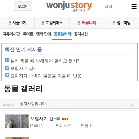
로그인
알림
새글보기
로컬커머스
커뮤니티
정보마당
자유게시판
유머팜
엔터·연예
동물갤러리
공지사항
최신 인기 게시물
셀카 찍을 때 방해하지 말라고 했지?
보험사기 갑~
강아지가 수박과 얼음을 먹을 때 반응
동물 갤러리
공지사항입니다.
17.06.06
NOTICE
보험사기 갑~
조회 8567
댓글 1
17.06.28