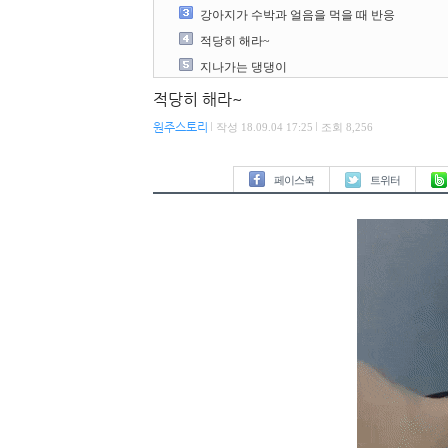
강아지가 수박과 얼음을 먹을 때 반응
적당히 해라~
지나가는 댕댕이
적당히 해라~
원주스토리
작성 18.09.04 17:25
조회 8,256
페이스북
트위터