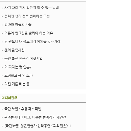
자기 다리 긴지 짧은지 알 수 있는 방법
정치인 선거 전후 변화하는 모습
엄마와 아들의 카톡
여름에 썬크림을 발라야 하는 이유
난 됐으니 내 음료에게 예의를 갖추거라
첸의 졸업사진
군인 출신 친구의 여행계획
이 피자는 몇 인분?
교정하고 용 된 스타
치킨 기름 빼는 중
극단 노뜰 - 후용 페스티벌
원주한지테마파크, 이종한 한지작가 개인전
[극단노뜰] 젊은연출가 신작공연 <피의결혼> 1