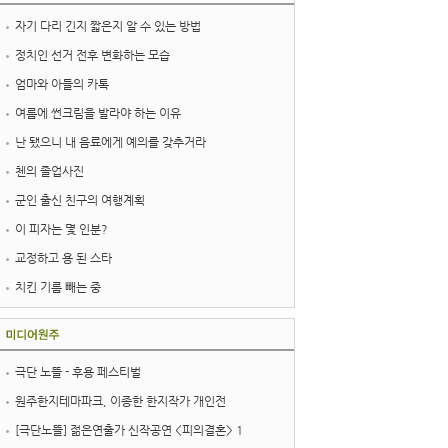
자기 다리 긴지 짧은지 알 수 있는 방법
정치인 선거 전후 변화하는 모습
엄마와 아들의 카톡
여름에 썬크림을 발라야 하는 이유
난 됐으니 내 음료에게 예의를 갖추거라
첸의 졸업사진
군인 출신 친구의 여행계획
이 피자는 몇 인분?
교정하고 용 된 스타
치킨 기름 빼는 중
극단 노뜰 - 후용 페스티벌
원주한지테마파크, 이종한 한지작가 개인전
[극단노뜰] 젊은연출가 신작공연 <피의결혼> 1