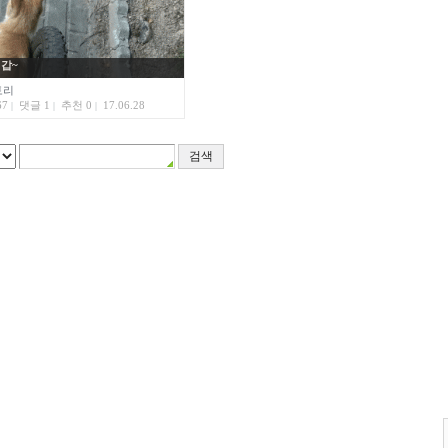
갑~
토리
67
댓글 1
추천 0
17.06.28
|
|
|