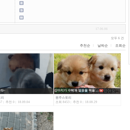
17.06.06
모두 6 건
추천순
날짜순
조회순
라~
강아지가 수박과 얼음을 먹을 …
토리
원주스토리
57
추천 0
18.09.04
조회 8453
추천 0
18.08.29
|
|
|
|