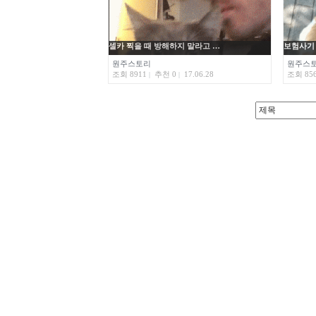
셀카 찍을 때 방해하지 말라고 …
보험사기 
원주스토리
원주스
조회 8911
추천 0
17.06.28
조회 85
|
|