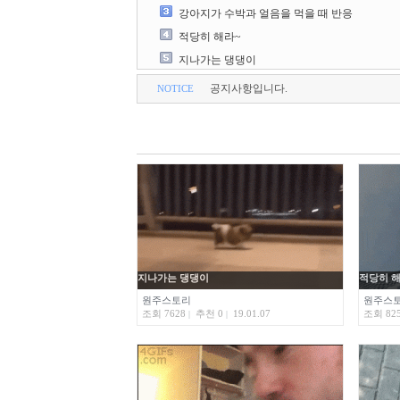
강아지가 수박과 얼음을 먹을 때 반응
적당히 해라~
지나가는 댕댕이
공지사항입니다.
NOTICE
지나가는 댕댕이
적당히 해
원주스토리
원주스
조회 7628
추천 0
19.01.07
조회 82
|
|