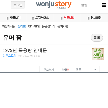
로그인
알림
새글보기
로컬커머스
커뮤니티
정보마당
자유게시판
유머팜
엔터·연예
동물갤러리
공지사항
유머 팜
목록
1979년 목용탕 안내문
원주스토리
작성
19.03.07 14:11
주소복사
댓글
0
목록
+
-