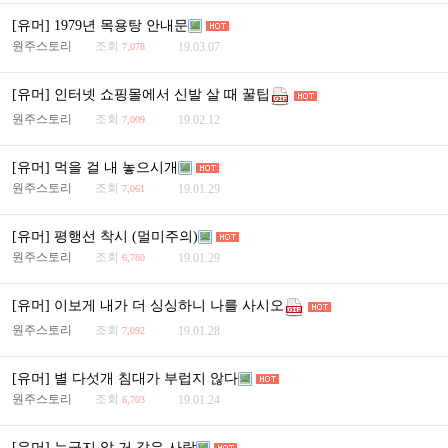
[유머] 1979년 목용탕 안내문
원주스토리
조회
19.03.07
7,078
[유머] 인터넷 쇼핑몰에서 신발 살 때 꿀팁
원주스토리
조회
19.02.12
7,009
[유머] 먹을 걸 내 놓으시개
원주스토리
조회
19.01.29
7,061
[유머] 평행선 착시 (멀미주의)
원주스토리
조회
19.01.29
6,780
[유머] 이보게 내가 더 싱싱하니 나를 사시오
원주스토리
조회
19.01.28
7,092
[유머] 별 다섯개 침대가 부럽지 않다
원주스토리
조회
19.01.24
6,703
[유머] 누군지 알 거 같은 사람