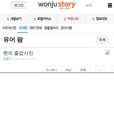
로그인
알림
새글보기
로컬커머스
커뮤니티
정보마당
자유게시판
유머팜
엔터·연예
동물갤러리
공지사항
유머 팜
목록
첸의 졸업사진
촌플머
작성
14.05.14 19:21
주소복사
댓글
0
목록
+
-