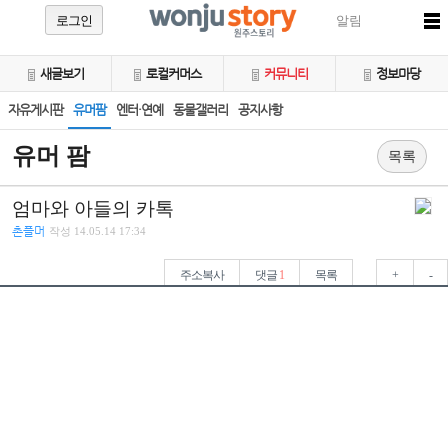
로그인
알림
새글보기
로컬커머스
커뮤니티
정보마당
자유게시판
유머팜
엔터·연예
동물갤러리
공지사항
유머 팜
목록
엄마와 아들의 카톡
촌플머
작성
14.05.14 17:34
주소복사
댓글
1
목록
+
-