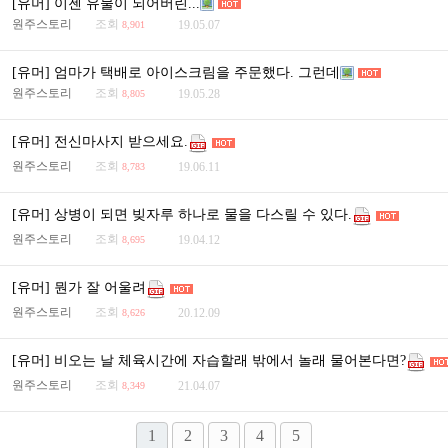
[유머] 이젠 유물이 되어버린...
원주스토리
조회
19.05.07
8,901
[유머] 엄마가 택배로 아이스크림을 주문했다. 그런데
원주스토리
조회
19.05.28
8,805
[유머] 전신마사지 받으세요.
원주스토리
조회
19.06.11
8,783
[유머] 상병이 되면 빚자루 하나로 물을 다스릴 수 있다.
원주스토리
조회
19.04.12
8,695
[유머] 뭔가 잘 어울려
원주스토리
조회
20.12.09
8,626
[유머] 비오는 날 체육시간에 자습할래 밖에서 놀래 물어본다면?
원주스토리
조회
21.04.07
8,349
1
2
3
4
5