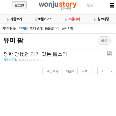
로그인
알림
새글보기
로컬커머스
커뮤니티
정보마당
자유게시판
유머팜
엔터·연예
동물갤러리
공지사항
유머 팜
목록
정학 당했던 과거 있는 톱스타
원주스토리
작성
14.05.13 15:19
주소복사
댓글
0
목록
+
-