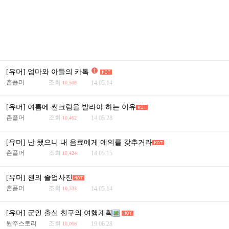
1
[유머] 엄마와 아들의 카톡
촌플머
조회
14.05.14
10,508
[유머] 여름에 썬크림을 발라야 하는 이유
촌플머
조회
14.05.28
10,462
[유머] 난 됐으니 내 음료에게 예의를 갖추거라
촌플머
조회
14.05.15
10,424
[유머] 첸의 졸업사진
촌플머
조회
14.05.14
10,333
[유머] 군인 출신 친구의 여행계획
원주스토리
조회
19.06.28
10,066