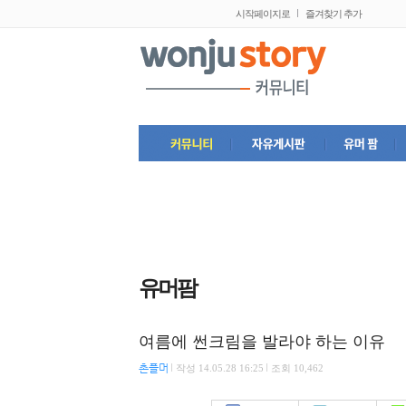
시작페이지로
즐겨찾기 추가
유머팜
여름에 썬크림을 발라야 하는 이유
촌플머
작성
14.05.28 16:25
조회 10,462