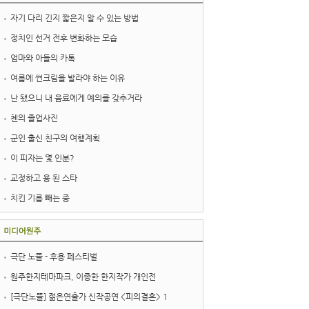
자기 다리 긴지 짧은지 알 수 있는 방법
정치인 선거 전후 변화하는 모습
엄마와 아들의 카톡
여름에 썬크림을 발라야 하는 이유
난 됐으니 내 음료에게 예의를 갖추거라
첸의 졸업사진
군인 출신 친구의 여행계획
이 피자는 몇 인분?
교정하고 용 된 스타
치킨 기름 빼는 중
극단 노뜰 - 후용 페스티벌
원주한지테마파크, 이종한 한지작가 개인전
[극단노뜰] 젊은연출가 신작공연 <피의결혼> 1