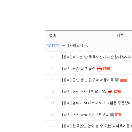
번호
제목
공지사항입니다.
NOTICE
[유머] 비오는 날 체육시간에 자습할래 밖에
95
[유머] 뭔가 잘 어울려
94
[유머] 군인 출신 친구의 여행계획
93
[유머] 전신마사지 받으세요.
92
[유머] 엄마가 택배로 아이스크림을 주문했다
91
[유머] 이젠 유물이 되어버린...
90
[유머] 한국인만 알아 볼 수 있는 숙박후기를
89