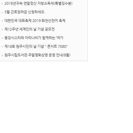
2018년귀속 연말정산 지방소득세(특별징수분)
5월 근로장려금 신청하세요.
대한민국 대표축제 2019 화천산천어 축제
제12주년 세계인의 날 기념 공모전
동강시스타와 아라나비가 함께하는 ‘여가
제18회 원주시민의 날 기념 " 콘서트 7080"
원주시립도서관 주말영화상영 운영 안내(8월)