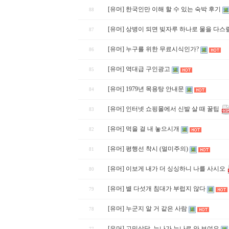
[유머] 한국인만 이해 할 수 있는 숙박 후기
88
[유머] 상병이 되면 빚자루 하나로 물을 다스릴
87
[유머] 누구를 위한 무료시식인가?
86
[유머] 역대급 구인광고
85
[유머] 1979년 목용탕 안내문
84
[유머] 인터넷 쇼핑몰에서 신발 살 때 꿀팁
83
[유머] 먹을 걸 내 놓으시개
82
[유머] 평행선 착시 (멀미주의)
81
[유머] 이보게 내가 더 싱싱하니 나를 사시오
80
[유머] 별 다섯개 침대가 부럽지 않다
79
[유머] 누군지 알 거 같은 사람
78
[유머] 고민상담. 누나가 누나로 안 보여요