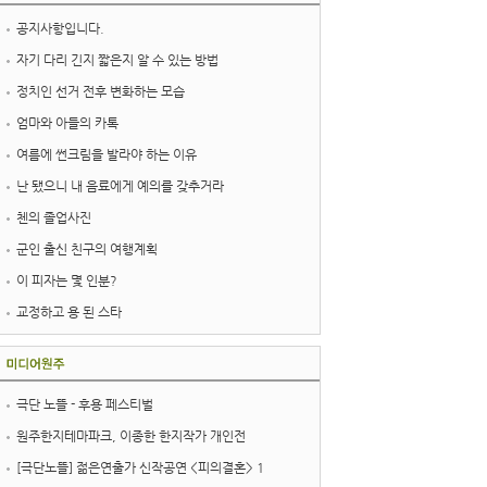
공지사항입니다.
자기 다리 긴지 짧은지 알 수 있는 방법
정치인 선거 전후 변화하는 모습
엄마와 아들의 카톡
여름에 썬크림을 발라야 하는 이유
난 됐으니 내 음료에게 예의를 갖추거라
첸의 졸업사진
군인 출신 친구의 여행계획
이 피자는 몇 인분?
교정하고 용 된 스타
극단 노뜰 - 후용 페스티벌
원주한지테마파크, 이종한 한지작가 개인전
[극단노뜰] 젊은연출가 신작공연 <피의결혼> 1