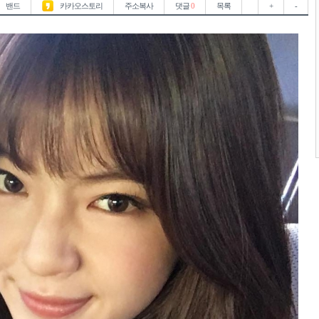
밴드
카카오스토리
주소복사
댓글
0
목록
+
-