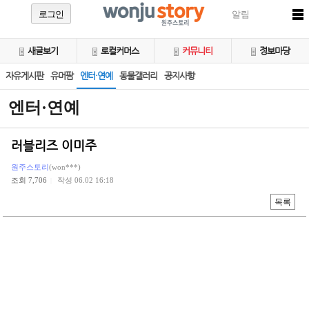
로그인
알림
새글보기
로컬커머스
커뮤니티
정보마당
자유게시판
유머팜
엔터·연예
동물갤러리
공지사항
엔터·연예
러블리즈 이미주
원주스토리
(won***)
조회 7,706
작성 06.02 16:18
|
목록