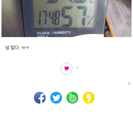
넘 덥다. ㅠㅜ
+2