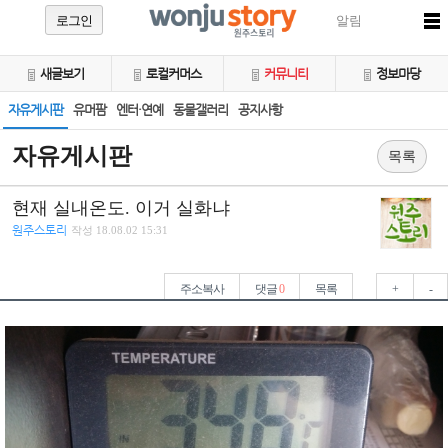
로그인
알림
새글보기
로컬커머스
커뮤니티
정보마당
자유게시판
유머팜
엔터·연예
동물갤러리
공지사항
자유게시판
목록
현재 실내온도. 이거 실화냐
원주스토리
작성
18.08.02 15:31
주소복사
댓글
0
목록
+
-