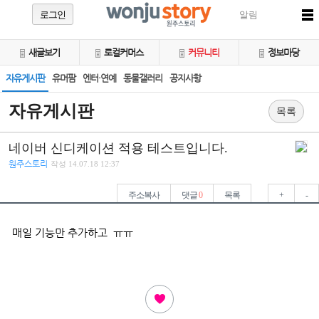
로그인
알림
새글보기
로컬커머스
커뮤니티
정보마당
자유게시판
유머팜
엔터·연예
동물갤러리
공지사항
자유게시판
목록
네이버 신디케이션 적용 테스트입니다.
원주스토리
작성
14.07.18 12:37
주소복사
댓글
0
목록
+
-
매일 기능만 추가하고 ㅠㅠ