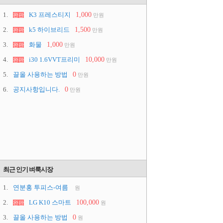
1.
K3 프레스티지
1,000
완판
만원
2.
k5 하이브리드
1,500
완판
만원
3.
화물
1,000
완판
만원
4.
i30 1.6VVT프리미
10,000
완판
만원
5.
끌올 사용하는 방법
0
만원
6.
공지사항입니다.
0
만원
최근 인기 벼룩시장
1.
연분홍 투피스-여름
원
2.
LG K10 스마트
100,000
완판
원
3.
끌올 사용하는 방법
0
원