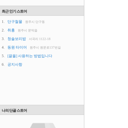
최근 인기 스토어
1.
단구철물
원주시 단구동
2.
취홍
원주시 문막읍
3.
청솔보리밥
서곡리 1122-18
4.
동원 타이어
원주시 원문로137번길
5.
[끌올] 사용하는 방법입니다
6.
공지사항
나의 단골 스토어