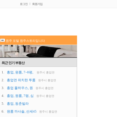
로그인
회원가입
원주 포털 원주스토리입니다
최근 인기 부동산
1.
흥업, 원룸, 7~8평,
원주시 흥업면
2.
흥업면 위치한 투룸
원주시 흥업면
3.
흥업 풀하우스, 원
원주시 흥업면
4.
흥업, 원룸, 7평, 심
원주시 흥업면
5.
흥업, 동춘빌라
6.
원룸 까사솔, 선세45
원주시 흥업면