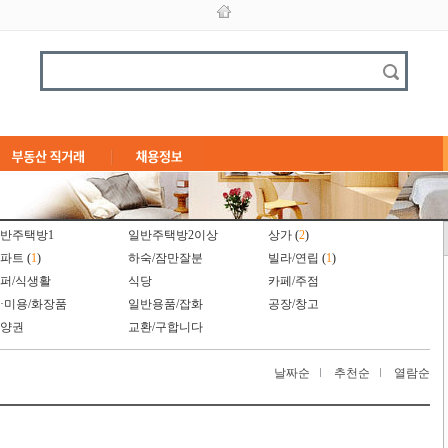
반주택방1
일반주택방2이상
상가
(
2
)
파트
(
1
)
하숙/잠만잘분
빌라/연립
(
1
)
퍼/식생활
식당
카페/주점
·미용/화장품
일반용품/잡화
공장/창고
양권
교환/구합니다
날짜순
추천순
열람순