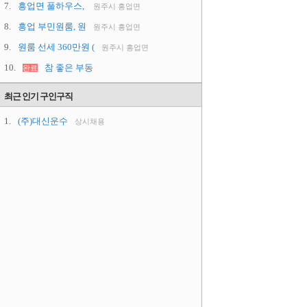
7.
흥업면 풀하우스,
원주시 흥업면
8.
흥업 부민원룸, 원
원주시 흥업면
9.
원룸 선세 360만원 (
원주시 흥업면
10.
참 좋은 부동
완료
최근 인기 구인구직
1.
(주)대신운수
상시채용