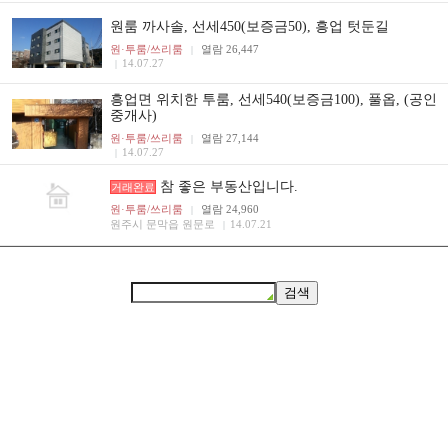
원룸 까사솔, 선세450(보증금50), 흥업 텃둔길
원·투룸/쓰리룸
열람 26,447
|
14.07.27
|
흥업면 위치한 투룸, 선세540(보증금100), 풀옵, (공인
중개사)
원·투룸/쓰리룸
열람 27,144
|
14.07.27
|
참 좋은 부동산입니다.
거래완료
원·투룸/쓰리룸
열람 24,960
|
원주시 문막읍 원문로
14.07.21
|