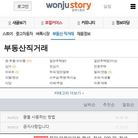
로그인
알림
새글보기
로컬커머스
커뮤니티
정보마당
스토어
중고차동차
벼룩시장
부동산 직거래
채용정보
부동산직거래
원·투룸/쓰리룸
(11)
일반주택방1
일반주택방2이상
상가
(2)
빈상가
전원주택
아파트
(1)
하숙/잠만잘분
빌라/연립
(1)
모텔/팬션
사무실/학원/독서실
슈퍼/식생활
식당
카페/주점
의류/제화
오락/스포츠
이·미용/화장품
일반용품/잡화
카테고리 더보기
공장/창고
기타부동산
▼
토지/임야
(2)
분양권
교환/구합니다
날짜순
추천순
열람순
끌올 사용하는 방법
18.08.30
NOTICE
공지사항입니다.
17.12.01
NOTICE