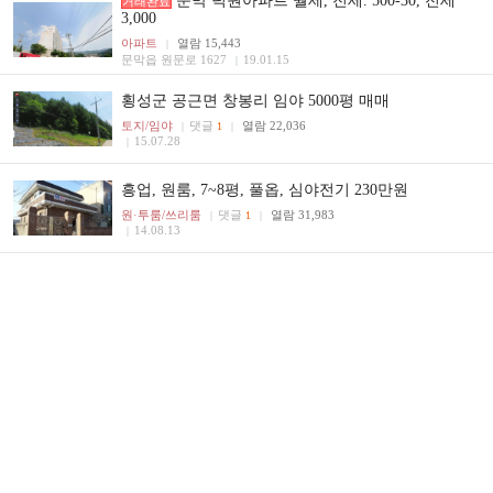
문막 덕원아파트 월세, 전세. 500-30, 전세
거래완료
3,000
아파트
열람 15,443
|
문막읍 원문로 1627
19.01.15
|
횡성군 공근면 창봉리 임야 5000평 매매
토지/임야
댓글
열람 22,036
|
1
|
15.07.28
|
흥업, 원룸, 7~8평, 풀옵, 심야전기 230만원
원·투룸/쓰리룸
댓글
열람 31,983
|
1
|
14.08.13
|