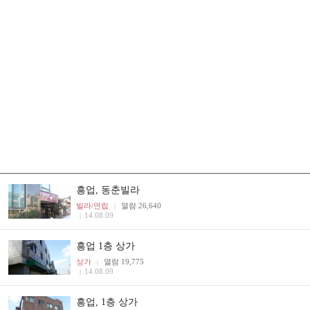
흥업, 동춘빌라
빌라/연립
열람 26,640
|
14.08.09
|
흥업 1층 상가
상가
열람 19,775
|
14.08.09
|
흥업, 1층 상가