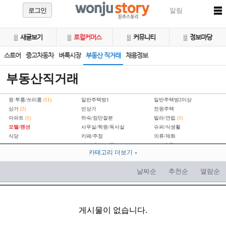
로그인
알림
새글보기
로컬커머스
커뮤니티
정보마당
스토어
중고차동차
벼룩시장
부동산 직거래
채용정보
부동산직거래
원·투룸/쓰리룸
(11)
일반주택방1
일반주택방2이상
상가
(2)
빈상가
전원주택
아파트
(1)
하숙/잠만잘분
빌라/연립
(1)
모텔/팬션
사무실/학원/독서실
슈퍼/식생활
식당
카페/주점
의류/제화
오락/스포츠
이·미용/화장품
일반용품/잡화
카테고리 더보기
공장/창고
기타부동산
▼
토지/임야
(2)
분양권
교환/구합니다
날짜순
추천순
열람순
게시물이 없습니다.