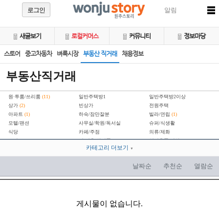
로그인
알림
새글보기
로컬커머스
커뮤니티
정보마당
스토어
중고차동차
벼룩시장
부동산 직거래
채용정보
부동산직거래
원·투룸/쓰리룸
(11)
일반주택방1
일반주택방2이상
상가
(2)
빈상가
전원주택
아파트
(1)
하숙/잠만잘분
빌라/연립
(1)
모텔/팬션
사무실/학원/독서실
슈퍼/식생활
식당
카페/주점
의류/제화
오락/스포츠
이·미용/화장품
일반용품/잡화
카테고리 더보기
공장/창고
기타부동산
▼
토지/임야
(2)
분양권
교환/구합니다
날짜순
추천순
열람순
게시물이 없습니다.