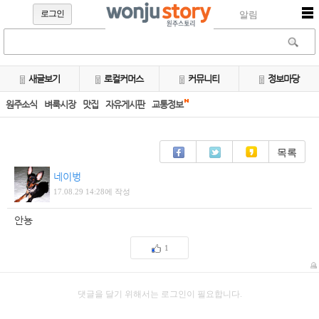
로그인
알림
새글보기
로컬커머스
커뮤니티
정보마당
원주소식
벼룩시장
맛집
자유게시판
교통정보
목록
네이벙
17.08.29 14:28에 작성
안뇽
1