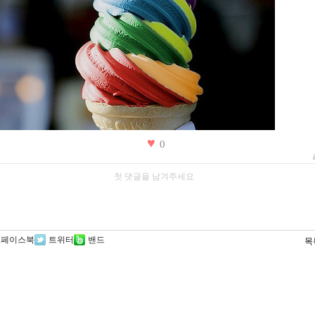
0
페이스북
트위터
밴드
목