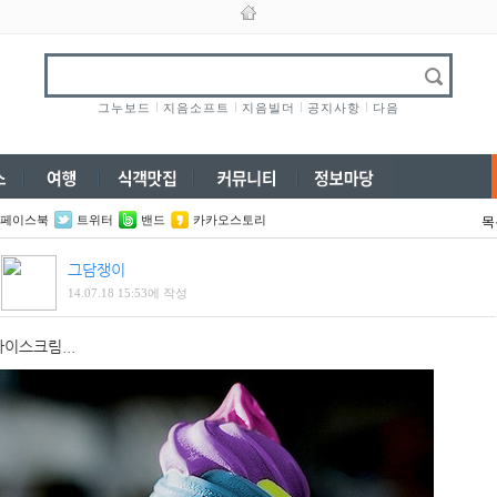
그누보드
지음소프트
지음빌더
공지사항
다음
페이스북
트위터
밴드
카카오스토리
목
그담쟁이
14.07.18 15:53에 작성
아이스크림...