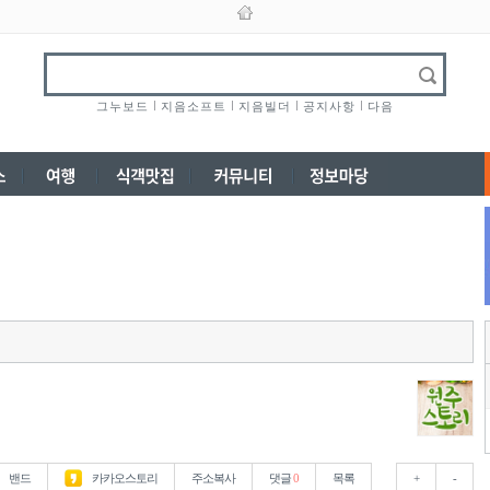
그누보드
지음소프트
지음빌더
공지사항
다음
밴드
카카오스토리
주소복사
댓글
0
목록
+
-