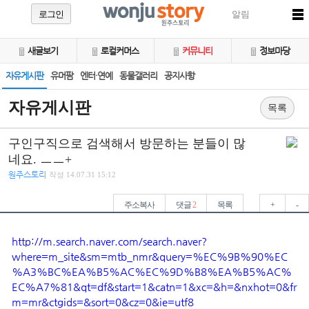
로그인
알림
새글보기
로컬커머스
커뮤니티
정보마당
자유게시판
유머팜
엔터·연예
동물갤러리
공지사항
자유게시판
목록
구인구직으로 검색해서 방문하는 분들이 많
네요. ㅡㅡ+
원주스토리
작성
14.07.31 15:12
주소복사
댓글
2
목록
+
-
http://m.search.naver.com/search.naver?
where=m_site&sm=mtb_nmr&query=%EC%9B%90%EC
%A3%BC%EA%B5%AC%EC%9D%B8%EA%B5%AC%
EC%A7%81&qt=df&start=1&catn=1&xc=&h=&nxhot=0&fr
m=mr&ctgids=&sort=0&cz=0&ie=utf8