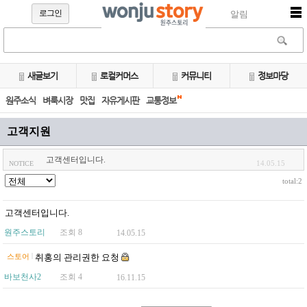
로그인
알림
새글보기
로컬커머스
커뮤니티
정보마당
원주소식
벼룩시장
맛집
자유게시판
교통정보
고객지원
고객센터입니다.
14.05.15
NOTICE
total:2
고객센터입니다.
원주스토리
조회 8
14.05.15
|
스토어
취홍의 관리권한 요청
바보천사2
조회 4
16.11.15