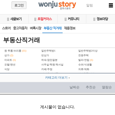
로그인
알림
새글보기
로컬커머스
커뮤니티
정보마당
스토어
중고차동차
벼룩시장
부동산 직거래
채용정보
부동산직거래
원·투룸/쓰리룸
(11)
일반주택방1
일반주택방2이상
상가
(2)
빈상가
전원주택
아파트
(1)
하숙/잠만잘분
빌라/연립
(1)
모텔/팬션
사무실/학원/독서실
슈퍼/식생활
식당
카페/주점
의류/제화
오락/스포츠
이·미용/화장품
일반용품/잡화
카테고리 더보기
공장/창고
기타부동산
▼
토지/임야
(2)
분양권
교환/구합니다
날짜순
추천순
열람순
게시물이 없습니다.